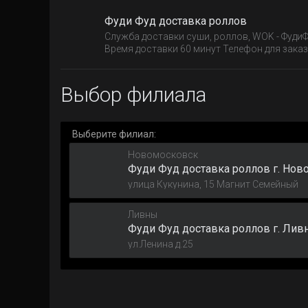
Фуди Фуд доставка роллов
Служба доставки суши, роллов, WOK - ФудиФ
Время доставки 60 минут Телефон для заказа
Выбор филиала
Выберите филиал:
Новомосковск
Фуди Фуд доставка роллов г. Нов
улица Кукунина, 15 Магнит Семейный
Ливны
Фуди Фуд доставка роллов г. Лив
ул.Ленина д.25