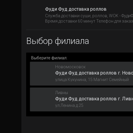
Фуди Фуд доставка роллов
Служба доставки суши, роллов, WOK - ФудиФ
Время доставки 60 минут Телефон для заказа
Выбор филиала
Выберите филиал:
Новомосковск
Фуди Фуд доставка роллов г. Нов
улица Кукунина, 15 Магнит Семейный
Ливны
Фуди Фуд доставка роллов г. Лив
ул.Ленина д.25