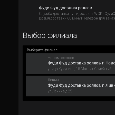
Фуди Фуд доставка роллов
Служба доставки суши, роллов, WOK - ФудиФ
Время доставки 60 минут Телефон для заказа
Выбор филиала
Выберите филиал:
Новомосковск
Фуди Фуд доставка роллов г. Нов
улица Кукунина, 15 Магнит Семейный
Ливны
Фуди Фуд доставка роллов г. Лив
ул.Ленина д.25