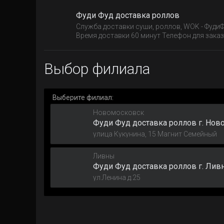
Фуди Фуд доставка роллов
Служба доставки суши, роллов, WOK - ФудиФ
Время доставки 60 минут Телефон для заказа
Выбор филиала
Выберите филиал:
Новомосковск
Фуди Фуд доставка роллов г. Нов
улица Кукунина, 15 Магнит Семейный
Ливны
Фуди Фуд доставка роллов г. Лив
ул.Ленина д.25